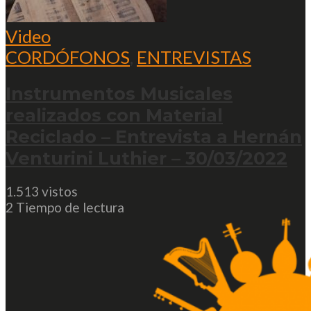
Video
CORDÓFONOS
,
ENTREVISTAS
Instrumentos Musicales
realizados con Material
Reciclado – Entrevista a Hernán
Venturini Luthier – 30/03/2022
1.513 vistos
2 Tiempo de lectura